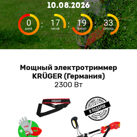
10.08.2026
0
17
19
32
:
:
:
дней
часов
минут
секунд
Мощный электротриммер
KRÜGER (Германия)
2300 Вт